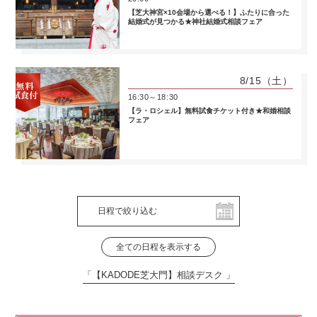
【芝大神宮×10会場から選べる！】ふたりに合った
結婚式が見つかる★神社結婚式相談フェア
8/15
（土）
16:30～18:30
【ラ・ロシェル】無料試食チケット付き★和婚相談
フェア
日程で絞り込む
全ての日程を表示する
「【KADODE芝大門】相談デスク 」