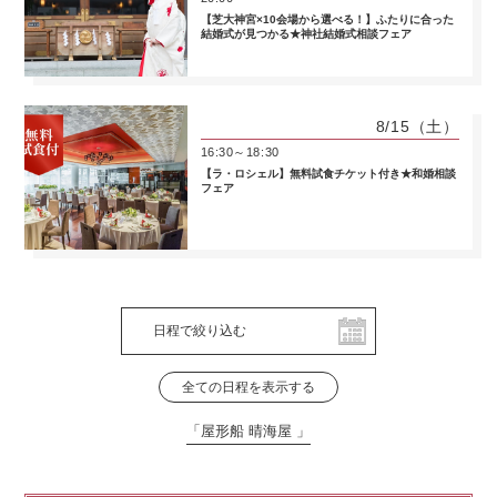
【芝大神宮×10会場から選べる！】ふたりに合った
結婚式が見つかる★神社結婚式相談フェア
8/15
（土）
16:30～18:30
【ラ・ロシェル】無料試食チケット付き★和婚相談
フェア
日程で絞り込む
全ての日程を表示する
「屋形船 晴海屋 」