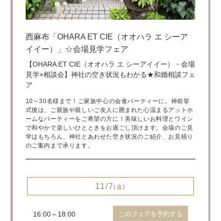
西麻布「OHARA ET CIE（オオハラ エ シーア
イイー）」☆会場見学フェア
【OHARA ET CIE（オオハラ エ シーアイイー）・会場
見学×相談会】神社の空き状況もわかる★和婚相談フェ
ア
10～30名様まで！ご家族中心の会食パーティーに。神前挙
式後は、ご親族や親しいご友人に囲まれた心温まるアットホ
ームなパーティーをご希望の方に！美味しいお料理とワイン
で和やかで楽しいひとときをお過ごし頂けます。会場のご見
学はもちろん、神社とあわせた空き状況のご紹介、お見積り
のご案内まで承ります。
11/7
(金)
16:00～18:00
このフェアを予約する