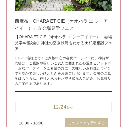
西麻布「OHARA ET CIE（オオハラ エ シーア
イイー）」☆会場見学フェア
【OHARA ET CIE（オオハラ エ シーアイイー）・会場
見学×相談会】神社の空き状況もわかる★和婚相談フェ
ア
10～30名様まで！ご家族中心の会食パーティーに。神前挙
式後は、ご親族や親しいご友人に囲まれた心温まるアットホ
ームなパーティーをご希望の方に！美味しいお料理とワイン
で和やかで楽しいひとときをお過ごし頂けます。会場のご見
学はもちろん、神社とあわせた空き状況のご紹介、お見積り
のご案内まで承ります。
12/24
(水)
16:00～18:00
このフェアを予約する