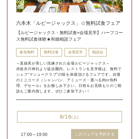
六本木「ルビージャックス」☆無料試食フェア
【ルビージャックス・無料試食×会場見学】ハーフコー
ス無料試食体験★和婚相談フェア
参加無料
無料試食
会場見学
相談会
～直線美が美しい洗練された会場ルビージャックス～
赤坂氷川神社より徒歩圏内。レストランを見学後は、無料で
シェフ“マシュークラブ”の味を体感頂けるフェアです。自慢
のミニコース（シャンパン、アミューズ・選べる肉or魚料
理、デセール）をお愉しみ下さい。日程＆お見積もりのご相
談もご案内致します。ぜひご参加下さい！
8/16
(土)
17:00～19:00
このフェアを予約する