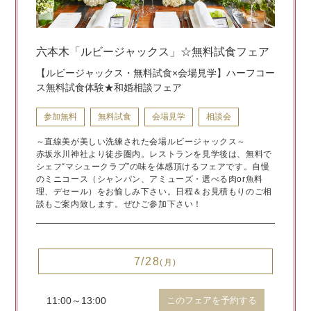
六本木「ルビージャックス」☆無料試食フェア
【ルビージャックス・無料試食×会場見学】ハーフコー
ス無料試食体験★和婚相談フェア
参加無料
無料試食
会場見学
相談会
～直線美が美しい洗練された会場ルビージャックス～
赤坂氷川神社より徒歩圏内。レストランを見学後は、無料で
シェフ“マシュークラブ”の味を体感頂けるフェアです。自慢
のミニコース（シャンパン、アミューズ・選べる肉or魚料
理、デセール）をお愉しみ下さい。日程＆お見積もりのご相
談もご案内致します。ぜひご参加下さい！
7/28
(月)
11:00～13:00
このフェアを予約する