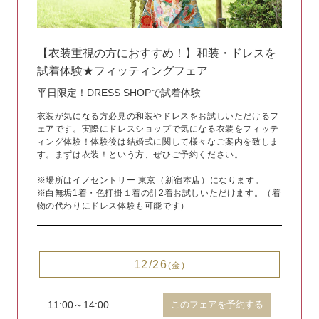
【衣装重視の方におすすめ！】和装・ドレスを
試着体験★フィッティングフェア
平日限定！DRESS SHOPで試着体験
衣装が気になる方必見の和装やドレスをお試しいただけるフ
ェアです。実際にドレスショップで気になる衣装をフィッテ
ィング体験！体験後は結婚式に関して様々なご案内を致しま
す。まずは衣装！という方、ぜひご予約ください。
※場所はイノセントリー 東京（新宿本店）になります。
※白無垢1着・色打掛１着の計2着お試しいただけます。（着
物の代わりにドレス体験も可能です）
12/26
(金)
11:00～14:00
このフェアを予約する