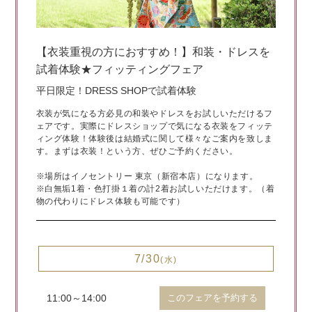
【衣装重視の方におすすめ！】和装・ドレスを
試着体験★フィッティングフェア
平日限定！DRESS SHOPで試着体験
衣装が気になる方必見の和装やドレスをお試しいただけるフ
ェアです。実際にドレスショップで気になる衣装をフィッテ
ィング体験！体験後は結婚式に関して様々なご案内を致しま
す。まずは衣装！という方、ぜひご予約ください。
※場所はイノセントリー 東京（新宿本店）になります。
※白無垢1着・色打掛１着の計2着お試しいただけます。（着
物の代わりにドレス体験も可能です）
7/30
(水)
11:00～14:00
このフェアを予約する