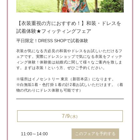
【衣装重視の方におすすめ！】和装・ドレスを
試着体験★フィッティングフェア
平日限定！DRESS SHOPで試着体験
衣装が気になる方必見の和装やドレスをお試しいただけるフ
ェアです。実際にドレスショップで気になる衣装をフィッテ
ィング体験！体験後は結婚式に関して様々なご案内を致しま
す。まずは衣装！という方、ぜひご予約ください。
※場所はイノセントリー 東京（新宿本店）になります。
※白無垢1着・色打掛１着の計2着お試しいただけます。（着
物の代わりにドレス体験も可能です）
7/9
(水)
11:00～14:00
このフェアを予約する